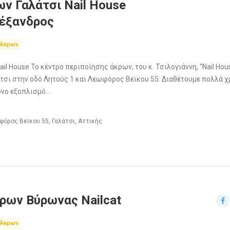
ν Γαλάτσι Nail House
λέξανδρος
 Άκρων
il House Το κέντρο περιποίησης άκρων, του κ. Τσιλογιάννη, “Nail Hou
άτσι στην οδό Λητούς 1 και Λεωφόρος Βεϊκου 55. Διαθέτουμε πολλά χ
ρονο εξοπλισμό…
όρος Βεϊκου 55, Γαλάτσι, Αττικής
ρων Βύρωνας Nailcat
 Άκρων