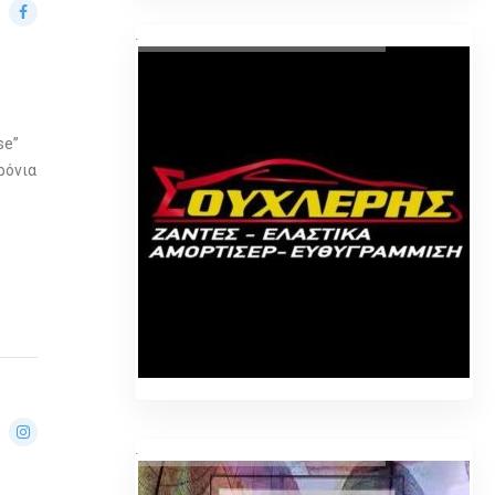
.
se”
ρόνια
.