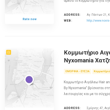
άμεσα το κομμωτήριο για τη
ADDRESS:
Αγ. Πάντων 21, 
Rate now
WEB:
http://www.novis-
Κομμωτήριο Αιγά
Nyxomania Χατζ
ΟΜΟΡΦΙΑ - ΕΥΕΞΙΑ
Κομμωτήρια
Κομμωτήριο Αιγάλεω Hair and
By Nyxomania” βρίσκεται στ
λειτουργίας και με το σύγχρ
ADDRESS:
Σμύρνης 47, Αιγ