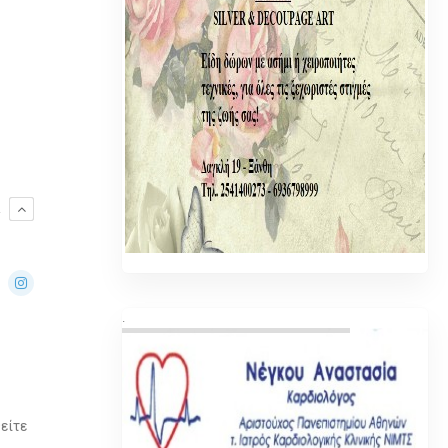
R
.
είτε