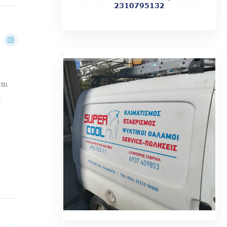
.
ται
α