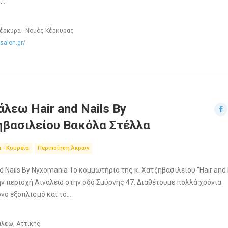
ν…
Κέρκυρα - Νομός Κέρκυρας
salon.gr/
λεω Hair and Nails By
ηβασιλείου Βακόλα Στέλλα
 - Κουρεία
Περιποίηση Άκρων
 Nails By Nyxomania Το κομμωτήριο της κ. Χατζηβασιλείου “Hair and 
ην περιοχή Αιγάλεω στην οδό Σμύρνης 47. Διαθέτουμε πολλά χρόνια
ονο εξοπλισμό και το…
άλεω, Αττικής