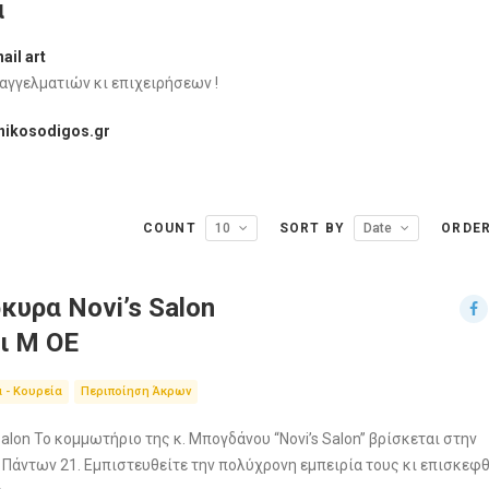
α
ail art
αγγελματιών κι επιχειρήσεων !
onikosodigos.gr
COUNT
10
SORT BY
Date
ORDE
υρα Novi’s Salon
ι Μ ΟΕ
 - Κουρεία
Περιποίηση Άκρων
alon Το κομμωτήριο της κ. Μπογδάνου “Novi’s Salon” βρίσκεται στην
 Πάντων 21. Εμπιστευθείτε την πολύχρονη εμπειρία τους κι επισκεφθ