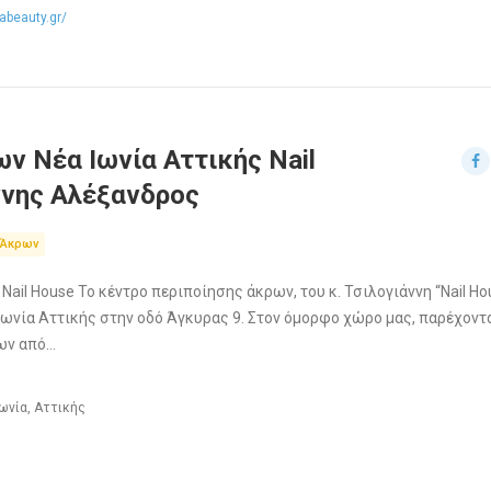
abeauty.gr/
ν Νέα Ιωνία Αττικής Nail
ννης Αλέξανδρος
 Άκρων
ail House Το κέντρο περιποίησης άκρων, του κ. Τσιλογιάννη “Nail Ho
Ιωνία Αττικής στην οδό Άγκυρας 9. Στον όμορφο χώρο μας, παρέχοντ
ων από…
Ιωνία, Αττικής