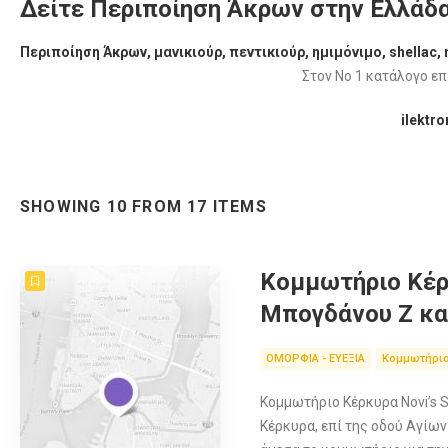
Δείτε Περιποίηση Άκρων στην Ελλάδ
Περιποίηση Άκρων, μανικιούρ, πεντικιούρ, ημιμόνιμο, shellac, n
Στον Νο 1 κατάλογο επ
ilektr
SHOWING 10 FROM 17 ITEMS
Κομμωτήριο Κέρκ
Μπογδάνου Ζ κα
ΟΜΟΡΦΙΑ - ΕΥΕΞΙΑ
Κομμωτήρια
Κομμωτήριο Κέρκυρα Novi’s S
Κέρκυρα, επί της οδού Αγίων