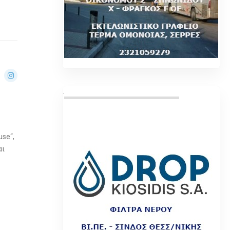
.
use“,
αι