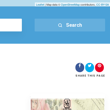
Leaflet
| Map data ©
OpenStreetMap
contributors,
CC-BY-SA
Search
SHARE
THIS PAGE
.