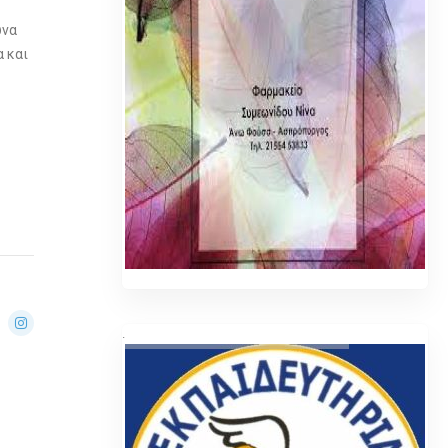
ωνα
α και
.