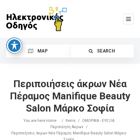
MAP
SEARCH
Περιποιήσεις άκρων Νέα
Πέραμος Manifique Beauty
Salon Μάρκο Σοφία
Search
You are here:
Home
/
Items
/
ΟΜΟΡΦΙΑ - ΕΥΕΞΙΑ
Περιποίηση Άκρων
/
Περιποιήσεις άκρων Νέα Πέραμος Manifique Beauty Salon Μάρκο
Σοφία