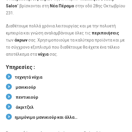
Salon
” βρίσκονται στη
Νέα Πέραμο
στην οδό 28ης Οκτωβρίου
231.
Διαθέτουμε πολλά χρόνια λειτουργίας και με την πολυετή
εμπειρία και γνώση αναλαμβάνουμε όλες τις
περιποιήσεις
των
άκρων
σας. Χρησιμοποιούμε τα καλύτερα προϊόντα και με
το σύγχρονο εξοπλισμό που διαθέτουμε θα έχετε ένα τέλειο
αποτέλεσμα στα
νύχια
σας.
Υπηρεσίες :
τεχνητά νύχια
μανικιούρ
πεντικιούρ
άκριτζελ
ημιμόνιμο μανικιούρ και άλλα…