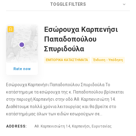
TOGGLE FILTERS
COUNT
10
SORT BY
Date
ORDER
Εσώρουχα Καρπενήσι
Παπαδοπούλου
Σπυριδούλα
ΕΜΠΟΡΙΚΑ ΚΑΤΑΣΤΗΜΑΤΑ
Ένδυση - Υπόδηση
Rate now
Εσώρουχα Καρπενήσι Παπαδοπούλου Σπυριδούλα Το
κατάστημα με τα εσώρουχα της κ. Παπαδοπούλου βρίσκεται
στην περιοχή Καρπενήσι στην οδό Αθ. Καρπενισιώτη 14.
Διαθέτουμε πολλά χρόνια λειτουργίας και θα βρείτε στο
κατάστημά μας όλων των ειδών εσωρούχων σε…
ADDRESS:
Αθ. Καρπενισιώτη 14, Καρπενήσι, Ευρυτανίας